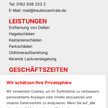
Tel: 0162 938 253 2
E-Mail: mail@beulenzentrale.de
LEISTUNGEN
Entfernung von Dellen
Hagelschäden
Kastanienschäden
Parkschäden
Oldtimeraufbereitung
Keramik Lackversiegelung
GESCHÄFTSZEITEN
Montag: 09:00-18:00
Dienstag: 09:00-18:00
Wir schätzen Ihre Privatsphäre
Mittwoch: 09:00-18:00
Wir verwenden Cookies, um Ihr Surferlebnis zu verbessern,
Donnerstag: 09:00-18:00
personalisierte Anzeigen oder Inhalte einzusetzen und
Freitag: 09:00-18:00
unseren Datenverkehr zu analysieren. Wenn Sie auf „Alle
Samstag: nach Vereinbarung