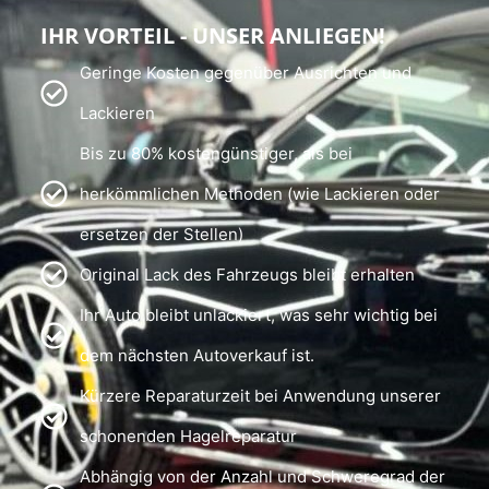
IHR VORTEIL - UNSER ANLIEGEN!
Geringe Kosten gegenüber Ausrichten und
Lackieren
Bis zu 80% kostengünstiger, als bei
herkömmlichen Methoden (wie Lackieren oder
ersetzen der Stellen)
Original Lack des Fahrzeugs bleibt erhalten
Ihr Auto bleibt unlackiert, was sehr wichtig bei
dem nächsten Autoverkauf ist.
Kürzere Reparaturzeit bei Anwendung unserer
schonenden Hagelreparatur
Abhängig von der Anzahl und Schweregrad der