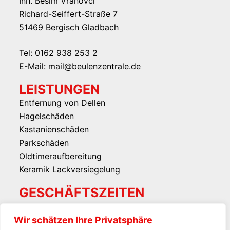
Inh. Besim Vranovci
Richard-Seiffert-Straße 7
51469 Bergisch Gladbach
Tel: 0162 938 253 2
E-Mail: mail@beulenzentrale.de
LEISTUNGEN
Entfernung von Dellen
Hagelschäden
Kastanienschäden
Parkschäden
Oldtimeraufbereitung
Keramik Lackversiegelung
GESCHÄFTSZEITEN
Montag: 09:00-18:00
Dienstag: 09:00-18:00
Wir schätzen Ihre Privatsphäre