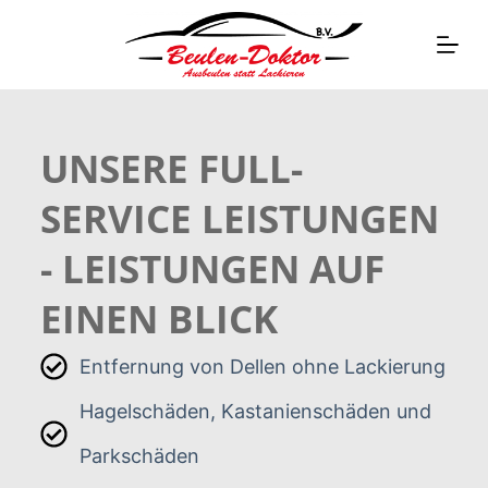
Z
u
m
I
n
UNSERE FULL-
h
a
SERVICE LEISTUNGEN
l
t
- LEISTUNGEN AUF
s
EINEN BLICK
p
r
i
Entfernung von Dellen ohne Lackierung
n
Hagelschäden, Kastanienschäden und
g
e
Parkschäden
n